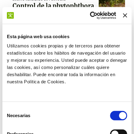
Control de la phytophthora
spp. en mandarino
Esta página web usa cookies
Ver ensayo
Utilizamos cookies propias y de terceros para obtener
estadísticas sobre los hábitos de navegación del usuario
y mejorar su experiencia. Usted puede aceptar o denegar
las cookies, así como personalizar cuáles quiere
deshabilitar. Puede encontrar toda la información en
nuestra Política de Cookies.
Selección
Necesarias
de
ENSAYO REALIZADO EN PORTUGAL
Control de la phytophthora
consentimiento
spp. en naranja