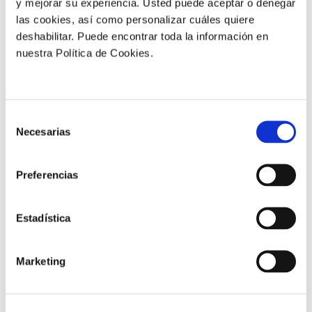
y mejorar su experiencia. Usted puede aceptar o denegar
Más resultados
las cookies, así como personalizar cuáles quiere
deshabilitar. Puede encontrar toda la información en
nuestra Política de Cookies.
Selección
Necesarias
de
consentimiento
Preferencias
Estadística
Mapa del NDVI en los pívots 16 días después de realizar
Marketing
la primera aplicación, zonas naranjas indican NDVI
inferior, mientras que verde oscuro indican NDVI
superior - A. testigo B. tratamiento manvert