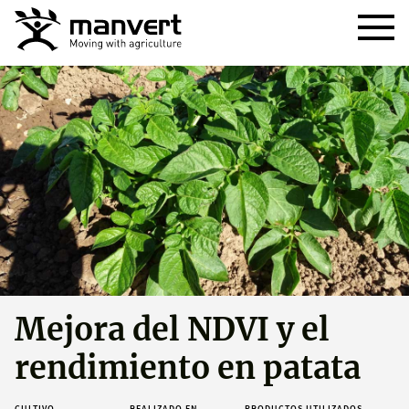
Mejora del NDVI y el
rendimiento en patata
CULTIVO
REALIZADO EN
PRODUCTOS UTILIZADOS