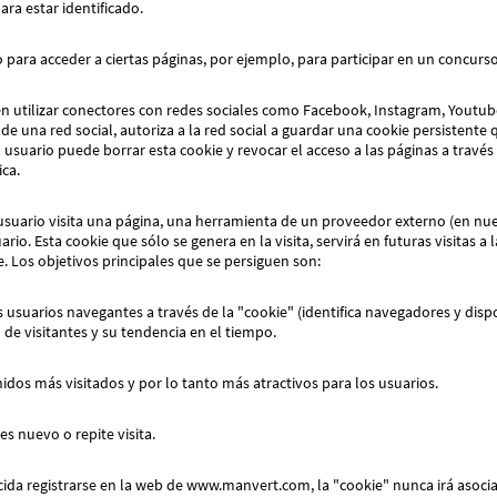
para estar identificado.
 para acceder a ciertas páginas, por ejemplo, para participar en un concurs
 utilizar conectores con redes sociales como Facebook, Instagram, Youtube
de una red social, autoriza a la red social a guardar una cookie persistente 
l usuario puede borrar esta cookie y revocar el acceso a las páginas a través
fica.
 usuario visita una página, una herramienta de un proveedor externo (en nu
ario. Esta cookie que sólo se genera en la visita, servirá en futuras visita
e. Los objetivos principales que se persiguen son:
s usuarios navegantes a través de la "cookie" (identifica navegadores y dispo
de visitantes y su tendencia en el tiempo.
idos más visitados y por lo tanto más atractivos para los usuarios.
es nuevo o repite visita.
ida registrarse en la web de www.manvert.com, la "cookie" nunca irá asoci