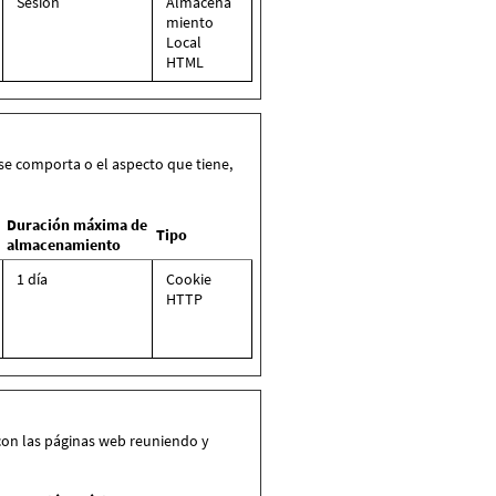
Sesión
Almacena
miento
Local
HTML
se comporta o el aspecto que tiene,
Duración máxima de
Tipo
almacenamiento
1 día
Cookie
HTTP
 con las páginas web reuniendo y