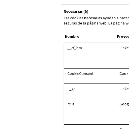
Necesarias (5)
Las cookies necesarias ayudan a hacer
seguras de la página web. La página 
Nombre
Prove
__cf_bm
Linke
CookieConsent
Cook
li_gc
Linke
rc::a
Goog