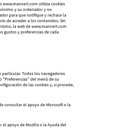
 web www.manvert.com utiliza cookies
 anónimo y su ordenador y no
ador para que notifique y rechace la
rio de acceder a los contenidos. Sin
simismo, la web de www.manvert.com
los gustos y preferencias de cada
n particular. Todos los navegadores
o "Preferencias" del menú de su
iguración de las cookies y, si procede,
e consultar el apoyo de Microsoft o la
r el apoyo de Mozilla o la Ayuda del