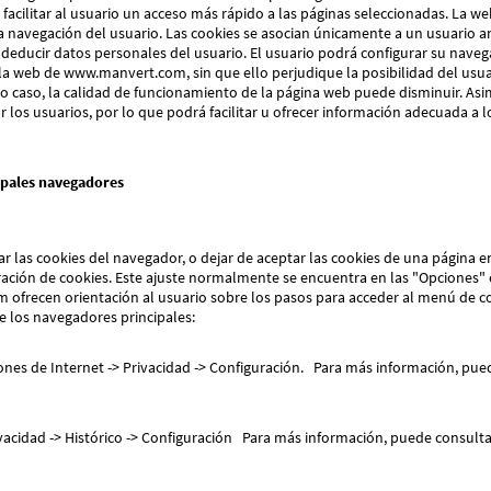
de facilitar al usuario un acceso más rápido a las páginas seleccionadas. La
 la navegación del usuario. Las cookies se asocian únicamente a un usuario
deducir datos personales del usuario. El usuario podrá configurar su naveg
 la web de www.manvert.com, sin que ello perjudique la posibilidad del usua
o caso, la calidad de funcionamiento de la página web puede disminuir. A
r los usuarios, por lo que podrá facilitar u ofrecer información adecuada a 
ipales navegadores
 las cookies del navegador, o dejar de aceptar las cookies de una página e
ción de cookies. Este ajuste normalmente se encuentra en las "Opciones" 
frecen orientación al usuario sobre los pasos para acceder al menú de conf
e los navegadores principales:
ones de Internet -> Privacidad -> Configuración. Para más información, pued
ivacidad -> Histórico -> Configuración Para más información, puede consulta