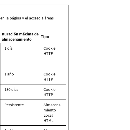
n la página y el acceso a áreas
Duración máxima de
Tipo
almacenamiento
1 día
Cookie
HTTP
1 año
Cookie
HTTP
180 días
Cookie
HTTP
Persistente
Almacena
miento
Local
HTML