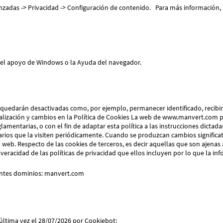
zadas -> Privacidad -> Configuración de contenido. Para más información,
 el apoyo de Windows o la Ayuda del navegador.
quedarán desactivadas como, por ejemplo, permanecer identificado, recibir i
ualización y cambios en la Política de Cookies La web de www.manvert.com p
eglamentarias, o con el fin de adaptar esta política a las instrucciones dicta
arios que la visiten periódicamente. Cuando se produzcan cambios significati
web. Respecto de las cookies de terceros, es decir aquellas que son ajenas
eracidad de las políticas de privacidad que ellos incluyen por lo que la i
ientes dominios: manvert.com
 última vez el 28/07/2026 por
Cookiebot
: