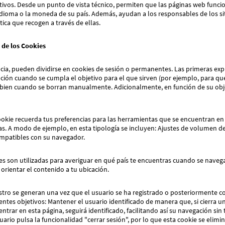
otivos. Desde un punto de vista técnico, permiten que las páginas web funci
dioma o la moneda de su país. Además, ayudan a los responsables de los sit
tica que recogen a través de ellas.
 de los Cookies
ia, pueden dividirse en cookies de sesión o permanentes. Las primeras expi
ción cuando se cumpla el objetivo para el que sirven (por ejemplo, para qu
ien cuando se borran manualmente. Adicionalmente, en función de su objeti
okie recuerda tus preferencias para las herramientas que se encuentran en 
itas. A modo de ejemplo, en esta tipología se incluyen: Ajustes de volumen d
ompatibles con su navegador.
es son utilizadas para averiguar en qué país te encuentras cuando se naveg
 orientar el contenido a tu ubicación.
istro se generan una vez que el usuario se ha registrado o posteriormente co
uientes objetivos: Mantener el usuario identificado de manera que, si cierra 
trar en esta página, seguirá identificado, facilitando así su navegación sin t
uario pulsa la funcionalidad "cerrar sesión", por lo que esta cookie se elimi