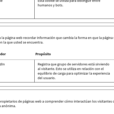
le
Esta cookie se utiliza para distinguir entre
humanos y bots.
a la página web recordar información que cambia la forma en que la página 
en la que usted se encuentra.
edor
Propósito
dIn
Registra que grupo de servidores está sirviendo
al visitante. Esto se utiliza en relación con el
equilibrio de carga para optimizar la experiencia
del usuario.
 propietarios de páginas web a comprender cómo interactúan los visitantes
a anónima.