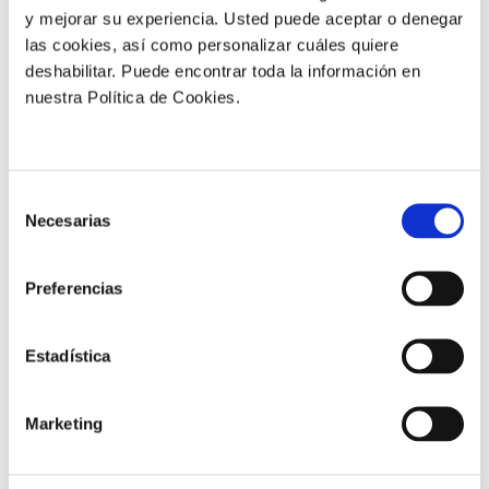
y mejorar su experiencia. Usted puede aceptar o denegar
Ensayos relacionados
las cookies, así como personalizar cuáles quiere
deshabilitar. Puede encontrar toda la información en
nuestra Política de Cookies.
Selección
Necesarias
de
consentimiento
Preferencias
ENSAYO REALIZADO EN
ENSAYO REALIZADO EN
Estadística
ESPAÑA
ESPAÑA
Adelanto de la
Adelanto de la
maduración
maduración
Marketing
del fruto en
en melocotón
melocotón