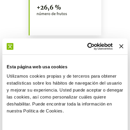
+26,6 %
número de frutos
Retorno de la
inversión
20:1
Esta página web usa cookies
€ (EUR) obtenidos por cada €
Utilizamos cookies propias y de terceros para obtener
(EUR) invertido*
estadísticas sobre los hábitos de navegación del usuario
y mejorar su experiencia. Usted puede aceptar o denegar
las cookies, así como personalizar cuáles quiere
deshabilitar. Puede encontrar toda la información en
nuestra Política de Cookies.
Más resultados