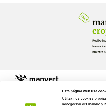
ma
cro
Recibe in
formación
nuestra n
Sustainable Agro Solutions, S.A.U.
Esta página web usa cook
Ctra. N-240 Km. 110
25100 Almacelles - Lleida – Spain
Utilizamos cookies propias
+34 973 190 707
navegación del usuario y 