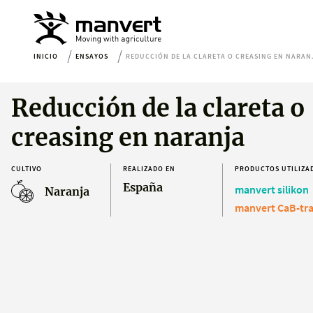
INICIO
ENSAYOS
REDUCCIÓN DE LA CLARETA O CREASING EN NARAN
Reducción de la clareta o
creasing en naranja
CULTIVO
REALIZADO EN
PRODUCTOS UTILIZA
España
manvert silikon
Naranja
manvert CaB-tr