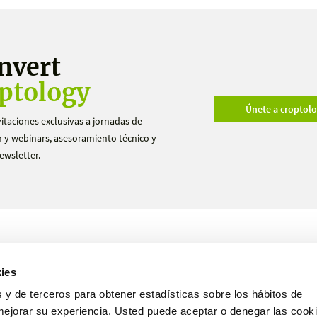
nvert
ptology
Únete a croptol
vitaciones exclusivas a jornadas de
 y webinars, asesoramiento técnico y
ewsletter.
Productos
Ensayos
ies
Nosotros
Hazte distribuidor
 y de terceros para obtener estadísticas sobre los hábitos de
mejorar su experiencia. Usted puede aceptar o denegar las cooki