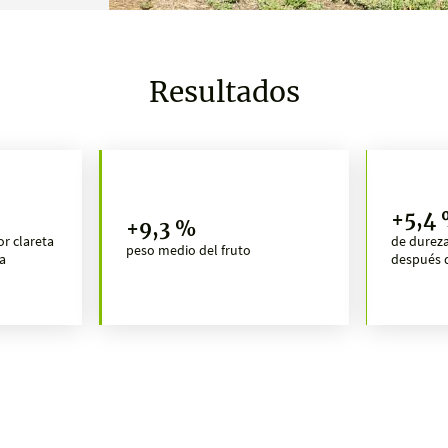
Resultados
+5,4
+9,3 %
or clareta
de dureza
peso medio del fruto
a
después 