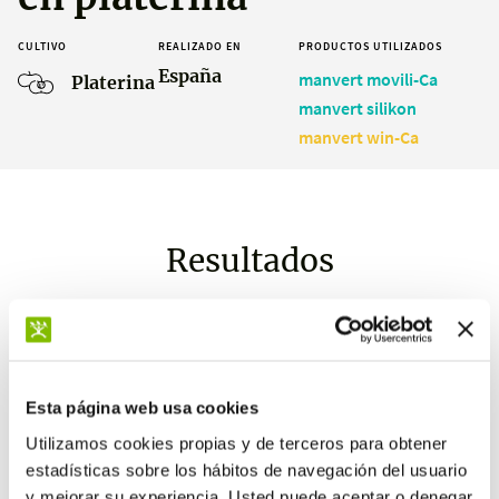
CULTIVO
REALIZADO EN
PRODUCTOS UTILIZADOS
España
manvert movili-Ca
Platerina
manvert silikon
manvert win-Ca
Resultados
-3311 kg/ha
Esta página web usa cookies
de frutos con incidencia de
Utilizamos cookies propias y de terceros para obtener
cracking
estadísticas sobre los hábitos de navegación del usuario
y mejorar su experiencia. Usted puede aceptar o denegar