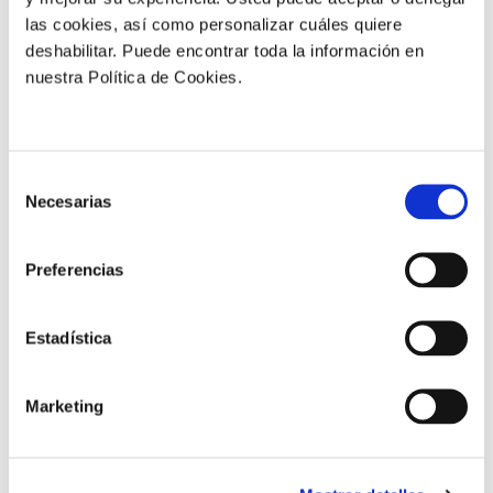
las cookies, así como personalizar cuáles quiere
deshabilitar. Puede encontrar toda la información en
nuestra Política de Cookies.
+20,1 %
de peso medio del fruto
Selección
Necesarias
de
consentimiento
Preferencias
Retorno de la
inversión
Estadística
4.1:1
€ (EUR) obtenidos por cada €
(EUR) invertido*
Marketing