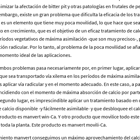
imizar la afectación de bitter pit y otras patologías en frutales de 
mbargo, existe un gran problema que dificulta la eficacia de los tr
io es un elemento que tiene muy poca movilidad, lo que hace que sea 
to en crecimiento, que es el objetivo de un eficaz tratamiento de ca
eríodos vegetativos de máxima asimilación -que son muy precisos-,
ión radicular. Por lo tanto, al problema de la poca movilidad se añ
 momento ideal de las aplicaciones.
ambos problemas pasa necesariamente por, en primer lugar, aplicar 
 que sea transportado vía xilema en los períodos de máxima asimilac
aplicar vía radicular y en el momento adecuado. En este caso, a par
incidiendo con el momento de máxima absorción de calcio por parte
n segundo lugar, es imprescindible aplicar un tratamiento basado en
 calcio disponible -y fácilmente asimilable- y que desbloquee el cal
producto es manvert win-Ca. Y otro producto que movilice todo este c
 toda la planta. Este producto es manvert movili-Ca.
miento manvert conseguimos un máximo aprovechamiento del calcio