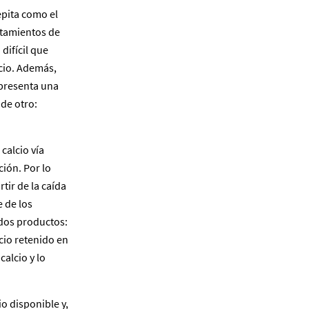
pepita como el
atamientos de
difícil que
lcio. Además,
 presenta una
ade otro:
calcio vía
ión. Por lo
tir de la caída
 de los
 dos productos:
cio retenido en
alcio y lo
 disponible y,