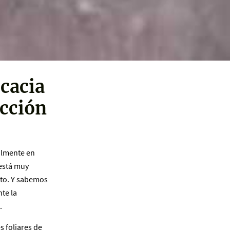
icacia
ucción
almente en
 está muy
ruto. Y sabemos
te la
.
 foliares de