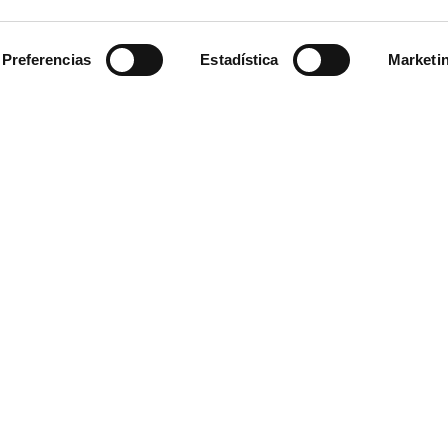
Preferencias
Estadística
Marketi
rmación sobre nuestras soluciones
sigue leyendo
.
nvert
ptology
Únete a croptol
vitaciones exclusivas a jornadas de