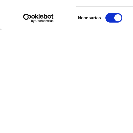
Selección
Necesarias
de
consentimiento
Para más info
CORPORATIVA
2022-11-23
ma
cro
Recibe in