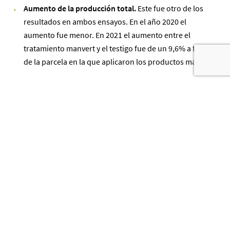
Aumento de la producción total.
Este fue otro de los
resultados en ambos ensayos. En el año 2020 el
aumento fue menor. En 2021 el aumento entre el
tratamiento manvert y el testigo fue de un 9,6% a favor
de la parcela en la que aplicaron los productos manvert.
Disminución del cracking en cereza.
En el ensayo de
2020 la disminución del porcentaje de cerezas con esta
fisiopatía fue de casi el 19% respecto al testigo. El año
siguiente, la disminución del cracking en cereza fue del
23,3% respecto al testigo. El cracking es una de las
causas de la disminución de los frutos comerciales.