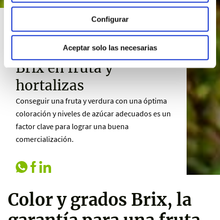
Configurar
Cómo mejorar
coloración y grados
Aceptar solo las necesarias
Brix en fruta y
hortalizas
Conseguir una fruta y verdura con una óptima
coloración y niveles de azúcar adecuados es un
factor clave para lograr una buena
comercialización.
Color y grados Brix, la