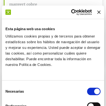
manvert cobre
Solución óptima para prevenir y corregir las deficiencias de
nutrientes en el cultivo.
Esta página web usa cookies
Utilizamos cookies propias y de terceros para obtener
Prevenir y corregir carencias
estadísticas sobre los hábitos de navegación del usuario
manvert bioestrene enorto
y mejorar su experiencia. Usted puede aceptar o denegar
las cookies, así como personalizar cuáles quiere
Solución óptima para prevenir y corregir las deficiencias de
nutrientes en el cultivo.
deshabilitar. Puede encontrar toda la información en
nuestra Política de Cookies.
Prevenir y corregir carencias
Selección
manvert hierro
Necesarias
de
Solución óptima para prevenir y corregir las deficiencias de
consentimiento
nutrientes en el cultivo.