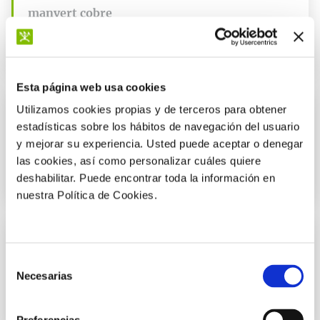
manvert cobre
Solución óptima para prevenir y corregir las deficiencias de
nutrientes en el cultivo.
Esta página web usa cookies
Utilizamos cookies propias y de terceros para obtener
Prevenir y corregir carencias
estadísticas sobre los hábitos de navegación del usuario
manvert bioestrene enorto
y mejorar su experiencia. Usted puede aceptar o denegar
las cookies, así como personalizar cuáles quiere
Solución óptima para prevenir y corregir las deficiencias de
nutrientes en el cultivo.
deshabilitar. Puede encontrar toda la información en
nuestra Política de Cookies.
Prevenir y corregir carencias
Selección
manvert hierro
Necesarias
de
Solución óptima para prevenir y corregir las deficiencias de
consentimiento
nutrientes en el cultivo.