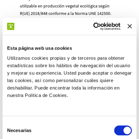
utilizable en producción vegetal ecológica según
R(UE) 2018/848 conforme a la Norma UNE 142500.
Solicitar información
Esta página web usa cookies
Utilizamos cookies propias y de terceros para obtener
estadísticas sobre los hábitos de navegación del usuario
Aplícalo en
y mejorar su experiencia. Usted puede aceptar o denegar
las cookies, así como personalizar cuáles quiere
deshabilitar. Puede encontrar toda la información en
Banano
Berries
Café
Cítricos
nuestra Política de Cookies.
Extensivos
Flores
Frutas
Selección
Frutos secos
Hortalizas
Olivo
Necesarias
de
consentimiento