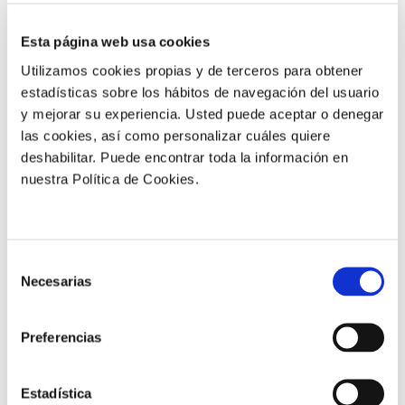
Esta página web usa cookies
Utilizamos cookies propias y de terceros para obtener
estadísticas sobre los hábitos de navegación del usuario
Aplícalo en
y mejorar su experiencia. Usted puede aceptar o denegar
las cookies, así como personalizar cuáles quiere
deshabilitar. Puede encontrar toda la información en
Banano
Berries
Café
Cítricos
nuestra Política de Cookies.
Extensivos
Flores
Frutas
Frutos secos
Hortalizas
Olivo
Selección
Necesarias
de
consentimiento
Patata
Uva
Preferencias
Estadística