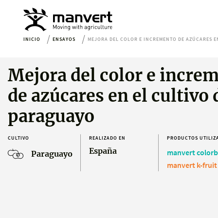
INICIO
ENSAYOS
MEJORA DEL COLOR E INCREMENTO DE AZÚCARES E
Mejora del color e incre
de azúcares en el cultivo 
paraguayo
CULTIVO
REALIZADO EN
PRODUCTOS UTILIZ
España
manvert colorb
Paraguayo
manvert k-fruit