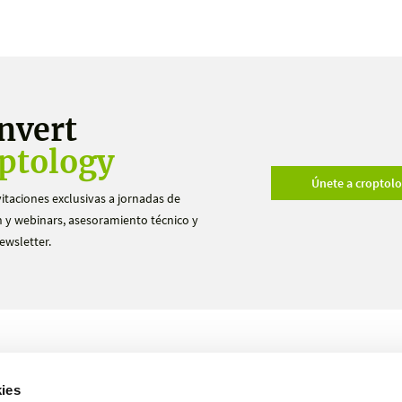
nvert
ptology
Únete a croptol
vitaciones exclusivas a jornadas de
 y webinars, asesoramiento técnico y
ewsletter.
Productos
Ensayos
ies