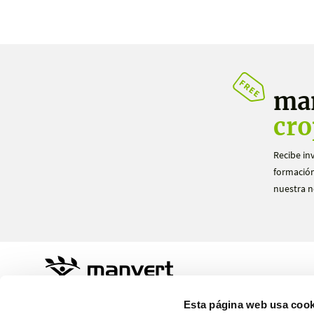
ma
cro
Recibe in
formación
nuestra n
Sustainable Agro Solutions, S.A.U.
Esta página web usa cook
Ctra. N-240 Km. 110