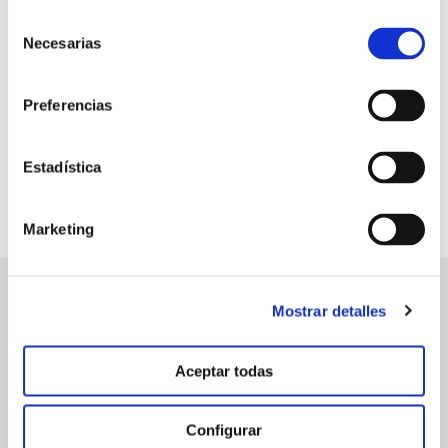
+63,7 %
Selección
Necesarias
de calibres 90-100 mm (cat.1)
de
consentimiento
Preferencias
Estadística
Marketing
Mostrar detalles
manvert
croptology
Aceptar todas
Recibe invitaciones exclusivas a jornadas de formación y
Configurar
webinars, asesoramiento técnico y nuestra newsletter.