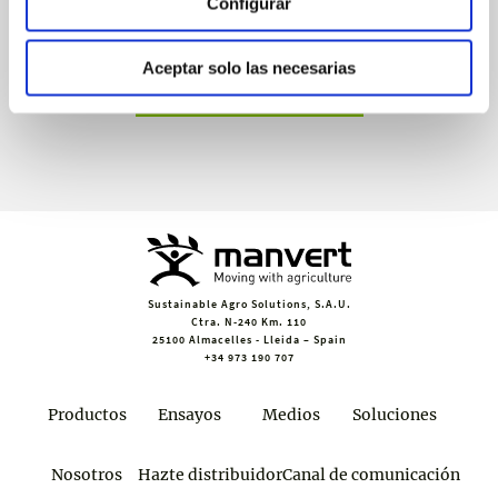
Configurar
Recibe invitaciones exclusivas a jornadas de formación y
webinars, asesoramiento técnico y nuestra newsletter.
Aceptar solo las necesarias
Únete a croptology
Sustainable Agro Solutions, S.A.U.
Ctra. N-240 Km. 110
25100 Almacelles - Lleida – Spain
+34 973 190 707
Productos
Ensayos
Medios
Soluciones
Nosotros
Hazte distribuidor
Canal de comunicación