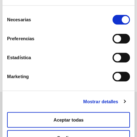
Selección
+64,1 %
Necesarias
de
de frutos recolectados en el
consentimiento
primer pase respecto el testigo
Preferencias
Estadística
Marketing
Mostrar detalles
manvert
Aceptar todas
croptology