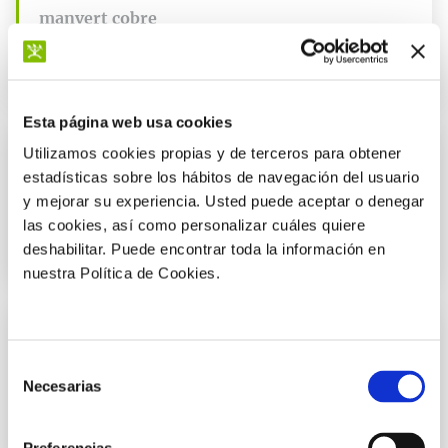
manvert cobre
Solución óptima para prevenir y corregir las deficiencias de
nutrientes en el cultivo.
Esta página web usa cookies
Utilizamos cookies propias y de terceros para obtener
Prevenir y corregir carencias
estadísticas sobre los hábitos de navegación del usuario
manvert bioestrene enorto
y mejorar su experiencia. Usted puede aceptar o denegar
las cookies, así como personalizar cuáles quiere
Solución óptima para prevenir y corregir las deficiencias de
nutrientes en el cultivo.
deshabilitar. Puede encontrar toda la información en
nuestra Política de Cookies.
Prevenir y corregir carencias
Selección
manvert hierro
Necesarias
de
Solución óptima para prevenir y corregir las deficiencias de
consentimiento
nutrientes en el cultivo.