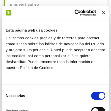
manvert cobre
Solución óptima para prevenir y corregir las deficiencias de
nutrientes en el cultivo.
Esta página web usa cookies
Utilizamos cookies propias y de terceros para obtener
Prevenir y corregir carencias
estadísticas sobre los hábitos de navegación del usuario
manvert bioestrene enorto
y mejorar su experiencia. Usted puede aceptar o denegar
las cookies, así como personalizar cuáles quiere
Solución óptima para prevenir y corregir las deficiencias de
nutrientes en el cultivo.
deshabilitar. Puede encontrar toda la información en
nuestra Política de Cookies.
Prevenir y corregir carencias
Selección
manvert hierro
Necesarias
de
Solución óptima para prevenir y corregir las deficiencias de
consentimiento
nutrientes en el cultivo.