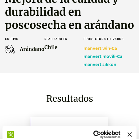
durabilidad en
poscosecha en arándano
CULTIVO
REALIZADO EN
PRODUCTOS UTILIZADOS
Chile
manvert win-Ca
Arándano
manvert movili-Ca
manvert silikon
Resultados
+1,2 mg