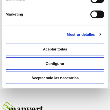
Marketing
Retorno de la
inversión
Mostrar detalles
4.9:1
€ (EUR) obtenidos por cada €
(EUR) invertido*
Aceptar todas
Configurar
Aceptar solo las necesarias
manvert