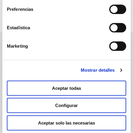
Preferencias
Estadística
Marketing
manvert
croptology
Mostrar detalles
Recibe invitaciones exclusivas a jornadas de formación y
webinars, asesoramiento técnico y nuestra newsletter.
Aceptar todas
Únete a croptology
Configurar
Aceptar solo las necesarias