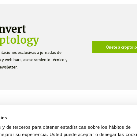
nvert
ptology
Únete a croptol
vitaciones exclusivas a jornadas de
 y webinars, asesoramiento técnico y
ewsletter.
Productos
Ensayos
ies
Nosotros
Hazte distribuidor
 y de terceros para obtener estadísticas sobre los hábitos de
mejorar su experiencia. Usted puede aceptar o denegar las cooki