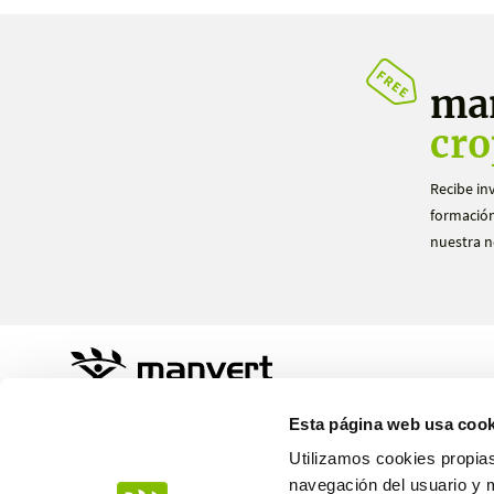
ma
cro
Recibe in
formación
nuestra n
Sustainable Agro Solutions, S.A.U.
Esta página web usa cook
Ctra. N-240 Km. 110
25100 Almacelles - Lleida – Spain
Utilizamos cookies propias
+34 973 190 707
navegación del usuario y 