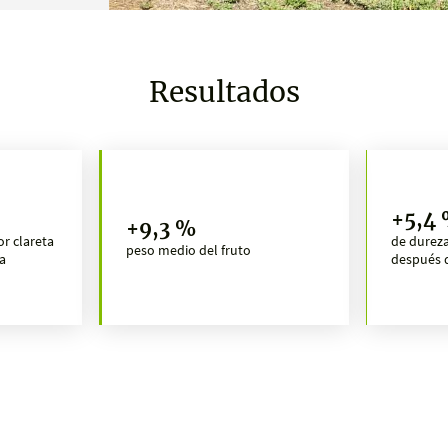
Resultados
+5,4
+9,3 %
or clareta
de dureza
peso medio del fruto
a
después 