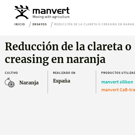
INICIO
ENSAYOS
REDUCCIÓN DE LA CLARETA O CREASING EN NARAN
Reducción de la clareta o
creasing en naranja
CULTIVO
REALIZADO EN
PRODUCTOS UTILIZA
España
manvert silikon
Naranja
manvert CaB-tr