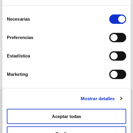
Selección
100 %
Necesarias
de
eficacia en frutos caídos e
infectados por phytophthora
consentimiento
spp.
Preferencias
Estadística
Marketing
Mostrar detalles
manvert
Aceptar todas
croptology