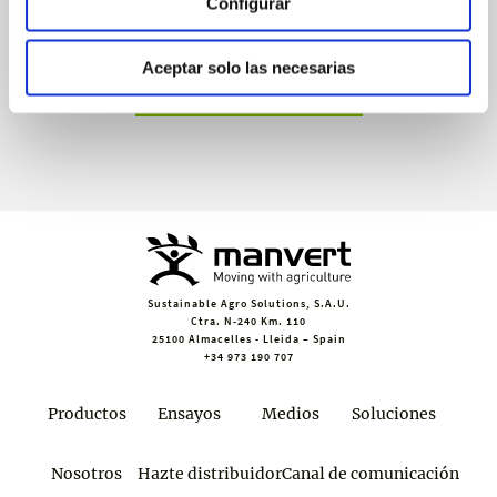
Configurar
Recibe invitaciones exclusivas a jornadas de formación y
webinars, asesoramiento técnico y nuestra newsletter.
Aceptar solo las necesarias
Únete a croptology
Sustainable Agro Solutions, S.A.U.
Ctra. N-240 Km. 110
25100 Almacelles - Lleida – Spain
+34 973 190 707
Productos
Ensayos
Medios
Soluciones
Nosotros
Hazte distribuidor
Canal de comunicación