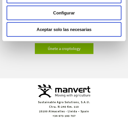
manvert
croptology
Configurar
Recibe invitaciones exclusivas a jornadas de formación y
Aceptar solo las necesarias
webinars, asesoramiento técnico y nuestra newsletter.
Únete a croptology
Sustainable Agro Solutions, S.A.U.
Ctra. N-240 Km. 110
25100 Almacelles - Lleida – Spain
+34 973 190 707