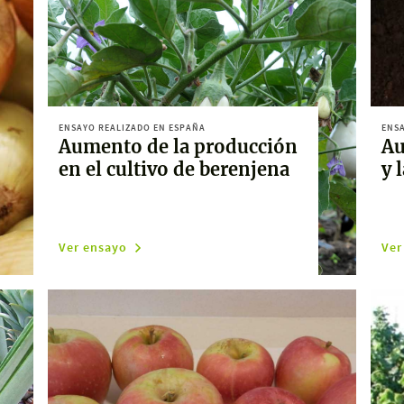
ENSAYO REALIZADO EN ESPAÑA
ENSA
Aumento de la producción
Au
en el cultivo de berenjena
y 
Ver ensayo
Ver