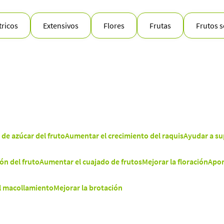
tricos
Extensivos
Flores
Frutas
Frutos 
de azúcar del fruto
Aumentar el crecimiento del raquis
Ayudar a su
ón del fruto
Aumentar el cuajado de frutos
Mejorar la floración
Apor
l macollamiento
Mejorar la brotación