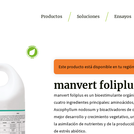
Productos
Soluciones
Ensayos
Este producto está disponible en tu regió
manvert foliplu
manvert foliplus es un bioestimulante orgáni
cuatro ingredientes principales: aminoácidos,
Ascophyllum nodosum y bioactivadores de ori
mejor desarrollo y crecimiento vegetativo, u
la asimilación de nutrientes y de la producci
de estrés abiótico.