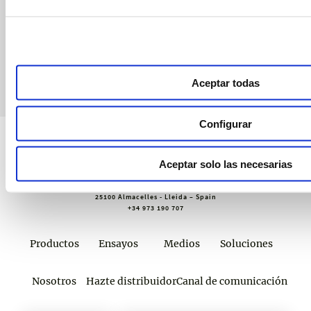
webinars, asesoramiento técnico y nuestra newsletter.
Únete a croptology
Aceptar todas
Configurar
Aceptar solo las necesarias
Sustainable Agro Solutions, S.A.U.
Ctra. N-240 Km. 110
25100 Almacelles - Lleida – Spain
+34 973 190 707
Productos
Ensayos
Medios
Soluciones
Nosotros
Hazte distribuidor
Canal de comunicación