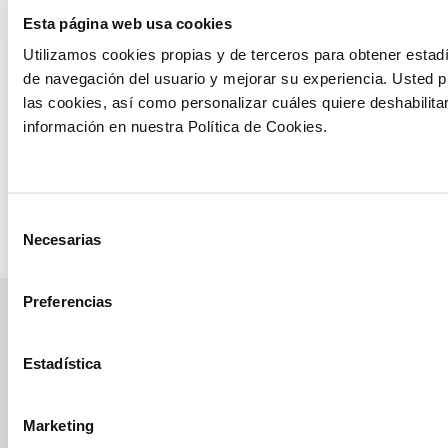
vigor y
Esta página web usa cookies
prevención de
Utilizamos cookies propias y de terceros para obtener estadí
la bacteriosis
de navegación del usuario y mejorar su experiencia. Usted 
Erwinia
las cookies, así como personalizar cuáles quiere deshabilita
chrysanthemi
información en nuestra Política de Cookies.
en el cultivo
de maíz
Ver ensayo
Selección
Necesarias
de
consentimiento
Preferencias
manvert
Estadística
croptology
Marketing
Recibe invitaciones exclusivas a jornadas de formación y