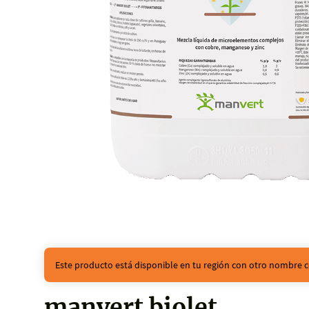
Este producto está disponible en tu región con otro nombre c
manvert biolet