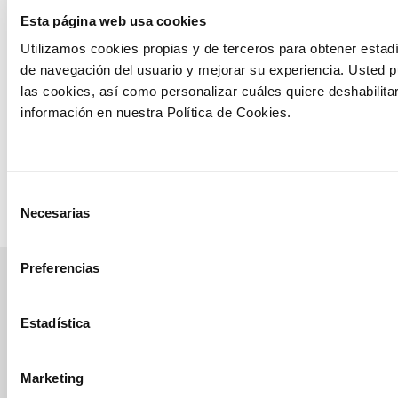
vigor y
Esta página web usa cookies
prevención de
Utilizamos cookies propias y de terceros para obtener estadí
la bacteriosis
de navegación del usuario y mejorar su experiencia. Usted 
Erwinia
las cookies, así como personalizar cuáles quiere deshabilita
chrysanthemi
información en nuestra Política de Cookies.
en el cultivo
de maíz
Ver ensayo
Selección
Necesarias
de
consentimiento
Preferencias
manvert
Estadística
croptology
Marketing
Recibe invitaciones exclusivas a jornadas de formación y