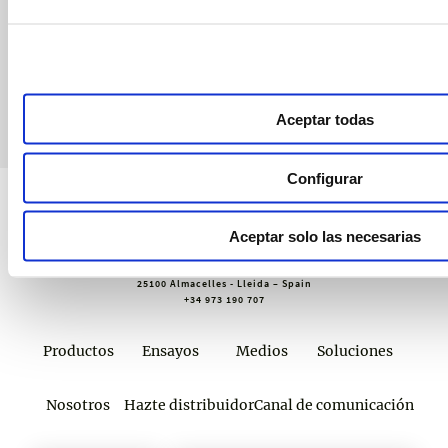
webinars, asesoramiento técnico y nuestra newsletter.
Únete a croptology
Aceptar todas
Configurar
Aceptar solo las necesarias
Sustainable Agro Solutions, S.A.U.
Ctra. N-240 Km. 110
25100 Almacelles - Lleida – Spain
+34 973 190 707
Productos
Ensayos
Medios
Soluciones
Nosotros
Hazte distribuidor
Canal de comunicación