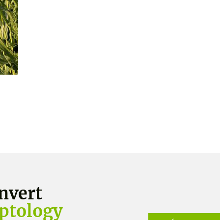
nvert
ptology