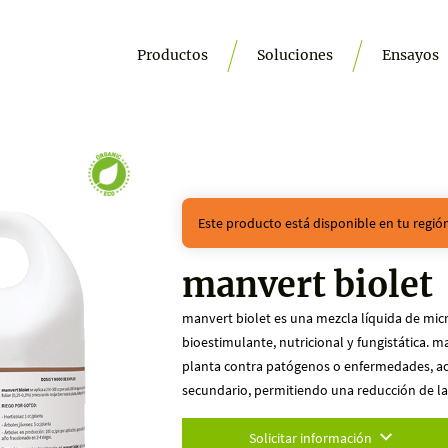
Productos
Soluciones
Ensayos
Este producto está disponible en tu regi
manvert biolet
manvert biolet es una mezcla líquida de mic
bioestimulante, nutricional y fungistática. m
planta contra patógenos o enfermedades, ac
secundario, permitiendo una reducción de la 
Solicitar información