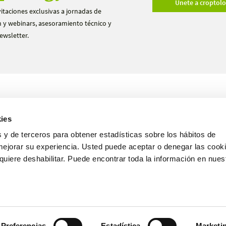
Únete a croptol
vitaciones exclusivas a jornadas de
 y webinars, asesoramiento técnico y
ewsletter.
Productos
Ensayos
ies
Nosotros
Hazte distribuidor
 y de terceros para obtener estadísticas sobre los hábitos de
mejorar su experiencia. Usted puede aceptar o denegar las cooki
uiere deshabilitar. Puede encontrar toda la información en nues
Español
Preferencias
Estadística
Marketi