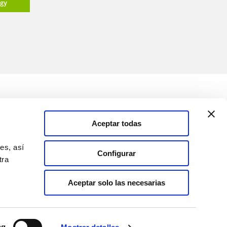
ogy
Medios
Soluciones
Aceptar todas
Canal de comunicación
es, así
Configurar
tra
España
Aceptar solo las necesarias
ng