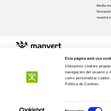
Recibe in
formación
nuestra n
Sustainable Agro Solutions, S.A.U.
Esta página web usa cook
Ctra. N-240 Km. 110
25100 Almacelles - Lleida – Spain
Utilizamos cookies propias
+34 973 190 707
navegación del usuario y 
como personalizar cuáles q
Política de Cookies.
POLÍTICA DE PRIVACIDAD
Selección
POLÍTICA DE COOKIES
Necesarias