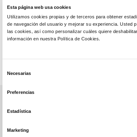
vigor y
Esta página web usa cookies
prevención de
Utilizamos cookies propias y de terceros para obtener estadí
la bacteriosis
de navegación del usuario y mejorar su experiencia. Usted 
Erwinia
las cookies, así como personalizar cuáles quiere deshabilita
chrysanthemi
información en nuestra Política de Cookies.
en el cultivo
de maíz
Ver ensayo
Selección
Necesarias
de
consentimiento
Preferencias
manvert
Estadística
croptology
Marketing
Recibe invitaciones exclusivas a jornadas de formación y