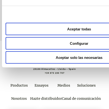
webinars, asesoramiento técnico y nuestra newsletter.
Únete a croptology
Aceptar todas
Configurar
Aceptar solo las necesarias
Sustainable Agro Solutions, S.A.U.
Ctra. N-240 Km. 110
25100 Almacelles - Lleida – Spain
+34 973 190 707
Productos
Ensayos
Medios
Soluciones
Nosotros
Hazte distribuidor
Canal de comunicación