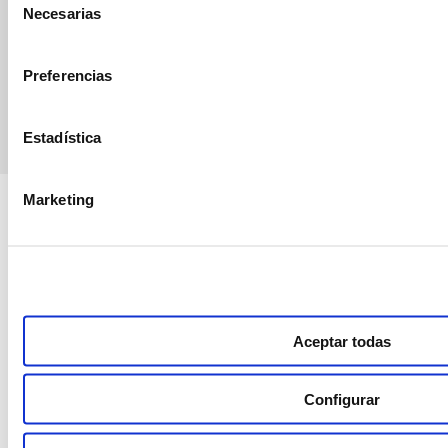
Necesarias
de
webinars, asesoramiento técnico y nuestra newsletter.
consentimiento
Únete a croptology
Preferencias
Estadística
Marketing
Sustainable Agro Solutions, S.A.U.
Ctra. N-240 Km. 110
25100 Almacelles - Lleida – Spain
+34 973 190 707
Aceptar todas
Productos
Ensayos
Medios
Soluciones
Configurar
Nosotros
Hazte distribuidor
Canal de comunicación