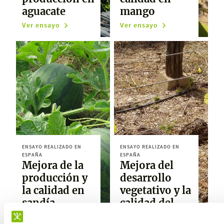
aguacate
mango
Ver ensayo
Ver ensayo
ENSAYO REALIZADO EN
ENSAYO REALIZADO EN
ESPAÑA
ESPAÑA
Mejora de la
Mejora del
producción y
desarrollo
la calidad en
vegetativo y la
sandía
calidad del
racimo en uva
Ver ensayo