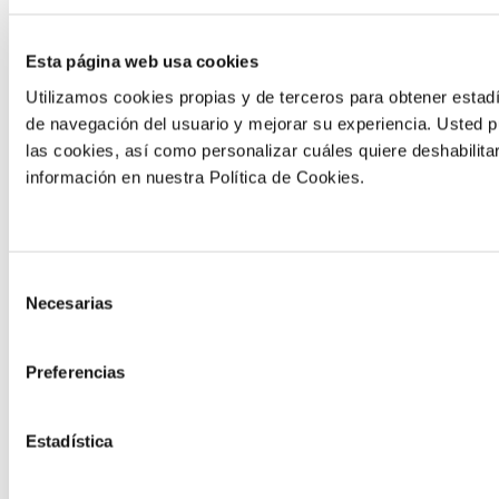
de mesa
Ver ensayo
Esta página web usa cookies
Utilizamos cookies propias y de terceros para obtener estadí
de navegación del usuario y mejorar su experiencia. Usted 
las cookies, así como personalizar cuáles quiere deshabilita
información en nuestra Política de Cookies.
ENSAYO REALIZADO EN
ENSAYO REALIZADO EN
ESPAÑA
ESPAÑA
Selección
Incremento
Incremento
Necesarias
de
de la
de la
consentimiento
producción en
producción en
Preferencias
alcachofa
calabacín
Ver ensayo
Ver ensayo
Estadística