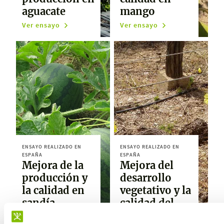
aguacate
mango
Ver ensayo
Ver ensayo
ENSAYO REALIZADO EN
ENSAYO REALIZADO EN
ESPAÑA
ESPAÑA
Mejora de la
Mejora del
producción y
desarrollo
la calidad en
vegetativo y la
sandía
calidad del
racimo en uva
Ver ensayo