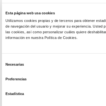
de mesa
Ver ensayo
Esta página web usa cookies
Utilizamos cookies propias y de terceros para obtener estadí
de navegación del usuario y mejorar su experiencia. Usted 
las cookies, así como personalizar cuáles quiere deshabilita
información en nuestra Política de Cookies.
ENSAYO REALIZADO EN
ENSAYO REALIZADO EN
ESPAÑA
ESPAÑA
Selección
Incremento
Incremento
Necesarias
de
de la
de la
consentimiento
producción en
producción en
Preferencias
alcachofa
calabacín
Ver ensayo
Ver ensayo
Estadística