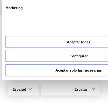
Marketing
Sustainable Agro Solutions, S.A.U.
Ctra. N-240 Km. 110
Aceptar todas
25100 Almacelles - Lleida – Spain
+34 973 190 707
Configurar
Productos
Ensayos
Medios
Soluciones
Aceptar solo las necesarias
Nosotros
Hazte distribuidor
Canal de comunicación
Español
España