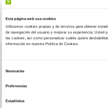
Esta página web usa cookies
Utilizamos cookies propias y de terceros para obtener estadí
de navegación del usuario y mejorar su experiencia. Usted 
las cookies, así como personalizar cuáles quiere deshabilita
información en nuestra Política de Cookies.
manvert
Selección
croptology
Necesarias
de
consentimiento
Recibe invitaciones exclusivas a jornadas de formación y
Preferencias
webinars, asesoramiento técnico y nuestra newsletter.
Únete a croptology
Estadística