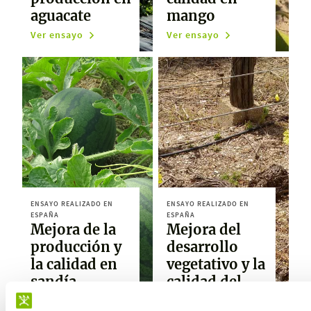
aguacate
mango
Ver ensayo
Ver ensayo
ENSAYO REALIZADO EN
ENSAYO REALIZADO EN
ESPAÑA
ESPAÑA
Mejora de la
Mejora del
producción y
desarrollo
la calidad en
vegetativo y la
sandía
calidad del
racimo en uva
Ver ensayo