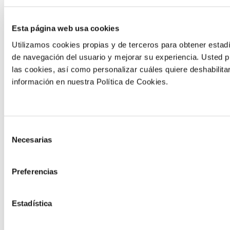
de mesa
Ver ensayo
Esta página web usa cookies
Utilizamos cookies propias y de terceros para obtener estadí
de navegación del usuario y mejorar su experiencia. Usted 
las cookies, así como personalizar cuáles quiere deshabilita
información en nuestra Política de Cookies.
ENSAYO REALIZADO EN
ENSAYO REALIZADO EN
ESPAÑA
ESPAÑA
Selección
Incremento
Incremento
Necesarias
de
de la
de la
consentimiento
producción en
producción en
Preferencias
alcachofa
calabacín
Ver ensayo
Ver ensayo
Estadística