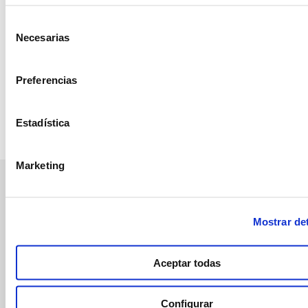
Selección
Necesarias
de
consentimiento
Preferencias
Estadística
Marketing
manvert
Mostrar det
croptology
Aceptar todas
Recibe invitaciones exclusivas a jornadas de formación y
webinars, asesoramiento técnico y nuestra newsletter.
Configurar