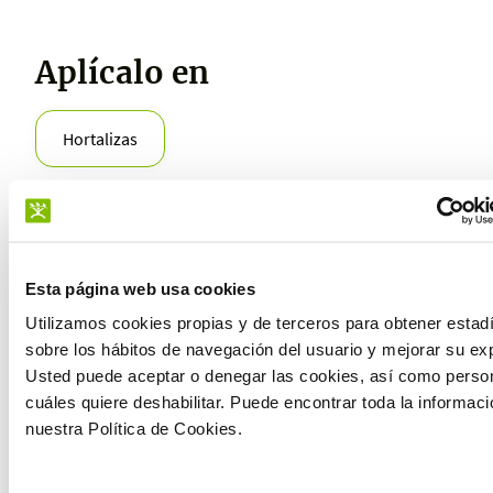
Aplícalo en
Hortalizas
Beneficios
Esta página web usa cookies
Ayudar a superar períodos de estrés
Utilizamos cookies propias y de terceros para obtener estad
sobre los hábitos de navegación del usuario y mejorar su exp
Usted puede aceptar o denegar las cookies, así como person
Aportar vigor a la planta
Reducir el estrés abiótico
cuáles quiere deshabilitar. Puede encontrar toda la informac
nuestra Política de Cookies.
Mejorar la brotación