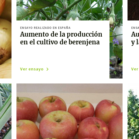
ENSAYO REALIZADO EN ESPAÑA
ENSA
Aumento de la producción
Au
en el cultivo de berenjena
y 
Ver ensayo
Ver