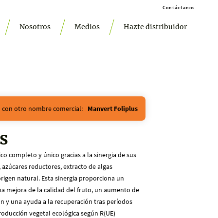
Contáctanos
Nosotros
Medios
Hazte distribuidor
n con otro nombre comercial:
Manvert Foliplus
s
co completo y único gracias a la sinergia de sus
 azúcares reductores, extracto de algas
gen natural. Esta sinergia proporciona un
na mejora de la calidad del fruto, un aumento de
ón y una ayuda a la recuperación tras períodos
 producción vegetal ecológica según R(UE)