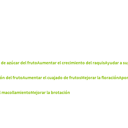
de azúcar del fruto
Aumentar el crecimiento del raquis
Ayudar a su
ón del fruto
Aumentar el cuajado de frutos
Mejorar la floración
Apor
l macollamiento
Mejorar la brotación