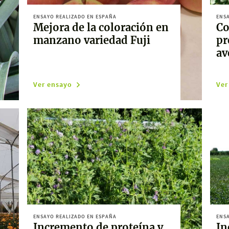
ENSAYO REALIZADO EN ESPAÑA
ENSA
Mejora de la coloración en
Co
manzano variedad Fuji
pr
av
Ver ensayo
Ver
ENSAYO REALIZADO EN ESPAÑA
ENSA
Incremento de proteína y
In