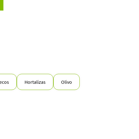
secos
Hortalizas
Olivo