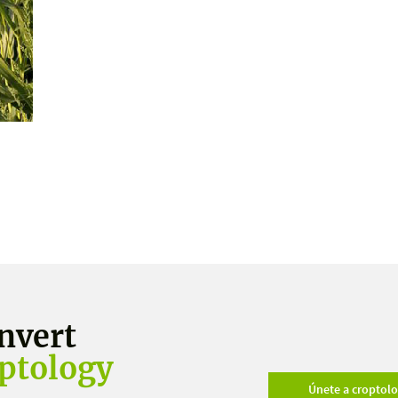
nvert
ptology
Únete a croptol