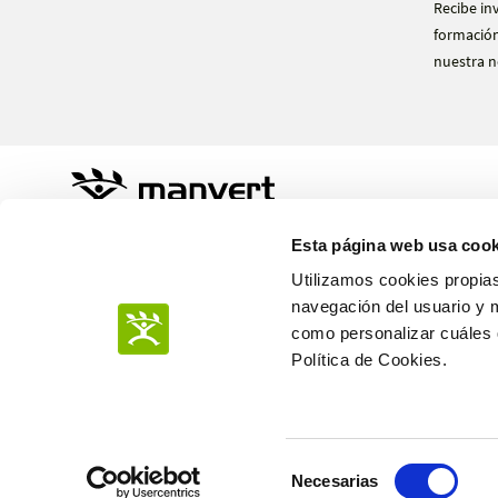
Recibe in
formación
nuestra n
Sustainable Agro Solutions, S.A.U.
Esta página web usa cook
Ctra. N-240 Km. 110
25100 Almacelles - Lleida – Spain
Utilizamos cookies propias
+34 973 190 707
navegación del usuario y 
como personalizar cuáles q
Política de Cookies.
POLÍTICA DE PRIVACIDAD
Selección
POLÍTICA DE COOKIES
Necesarias
de
AVISO LEGAL