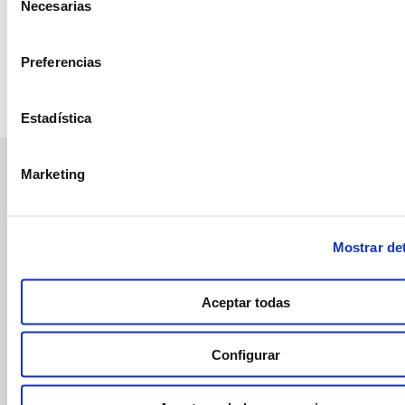
Necesarias
de
consentimiento
Preferencias
Estadística
Marketing
manvert
croptology
Mostrar det
Recibe invitaciones exclusivas a jornadas de formación y
webinars, asesoramiento técnico y nuestra newsletter.
Aceptar todas
Únete a croptology
Configurar