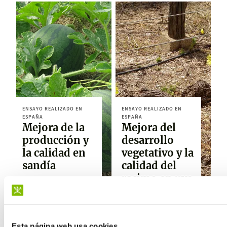
ENSAYO REALIZADO EN
ENSAYO REALIZADO EN
ESPAÑA
ESPAÑA
Mejora de la
Mejora del
producción y
desarrollo
la calidad en
vegetativo y la
sandía
calidad del
racimo en uva
Ver ensayo
de mesa
Ver ensayo
Esta página web usa cookies