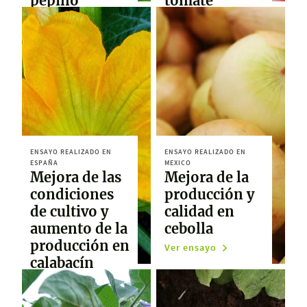
pepino
tomate
Ver ensayo
Ver ensayo
ENSAYO REALIZADO EN
ENSAYO REALIZADO EN
ESPAÑA
MEXICO
Mejora de las
Mejora de la
condiciones
producción y
de cultivo y
calidad en
aumento de la
cebolla
producción en
Ver ensayo
calabacín
Ver ensayo