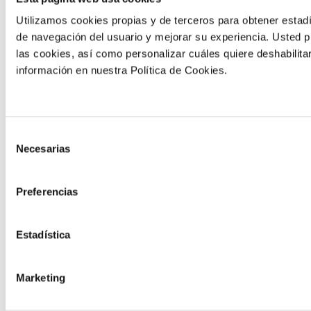
Utilizamos cookies propias y de terceros para obtener estadí
de navegación del usuario y mejorar su experiencia. Usted 
las cookies, así como personalizar cuáles quiere deshabilita
información en nuestra Política de Cookies.
ENSAYO REALIZADO EN
ENSAYO REALIZADO EN
ESPAÑA
ESPAÑA
Incremento
Incremento
Selección
de la
de la
Necesarias
de
producción en
producción en
consentimiento
alcachofa
calabacín
Preferencias
Ver ensayo
Ver ensayo
Estadística
Marketing