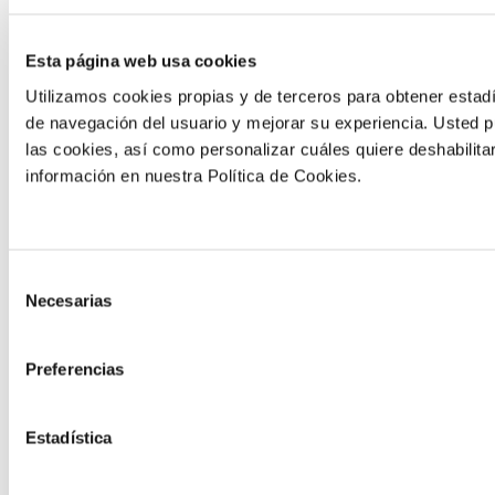
de mesa
Ver ensayo
Esta página web usa cookies
Utilizamos cookies propias y de terceros para obtener estadí
de navegación del usuario y mejorar su experiencia. Usted 
las cookies, así como personalizar cuáles quiere deshabilita
información en nuestra Política de Cookies.
ENSAYO REALIZADO EN
ENSAYO REALIZADO EN
ESPAÑA
ESPAÑA
Selección
Incremento
Incremento
Necesarias
de
de la
de la
consentimiento
producción en
producción en
Preferencias
alcachofa
calabacín
Ver ensayo
Ver ensayo
Estadística