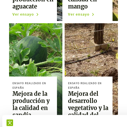
aguacate
mango
Ver ensayo
Ver ensayo
ENSAYO REALIZADO EN
ENSAYO REALIZADO EN
ESPAÑA
ESPAÑA
Mejora de la
Mejora del
producción y
desarrollo
la calidad en
vegetativo y la
sandía
calidad del
racimo en uva
Ver ensayo