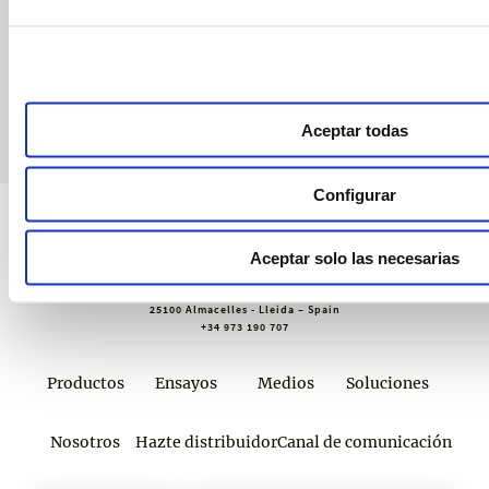
webinars, asesoramiento técnico y nuestra newsletter.
Únete a croptology
Aceptar todas
Configurar
Aceptar solo las necesarias
Sustainable Agro Solutions, S.A.U.
Ctra. N-240 Km. 110
25100 Almacelles - Lleida – Spain
+34 973 190 707
Productos
Ensayos
Medios
Soluciones
Nosotros
Hazte distribuidor
Canal de comunicación