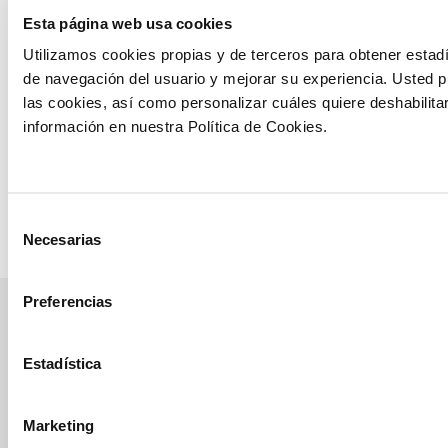
vigor y
Esta página web usa cookies
prevención de
Utilizamos cookies propias y de terceros para obtener estadí
la bacteriosis
de navegación del usuario y mejorar su experiencia. Usted 
Erwinia
las cookies, así como personalizar cuáles quiere deshabilita
chrysanthemi
información en nuestra Política de Cookies.
en el cultivo
de maíz
Ver ensayo
Selección
Necesarias
de
consentimiento
Preferencias
manvert
Estadística
croptology
Marketing
Recibe invitaciones exclusivas a jornadas de formación y